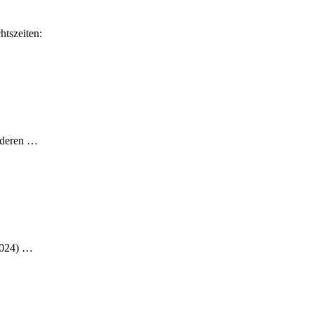
htszeiten:
anderen …
.2024) …