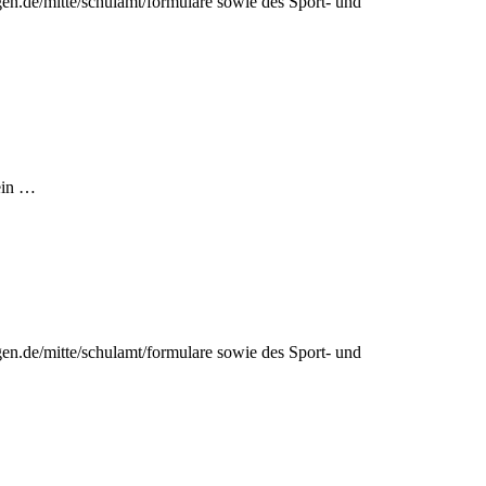
ngen.de/mitte/schulamt/formulare sowie des Sport- und
 ein …
ngen.de/mitte/schulamt/formulare sowie des Sport- und