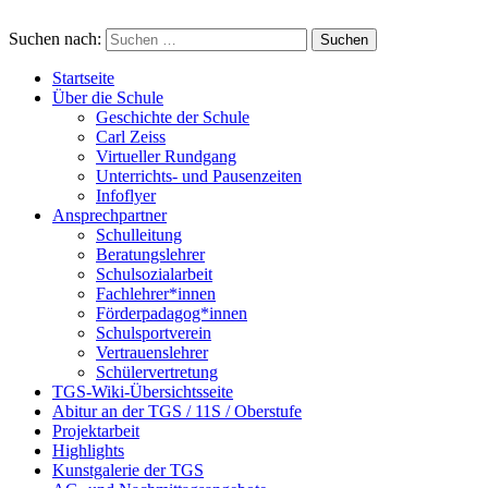
Suchen nach:
Startseite
Über die Schule
Geschichte der Schule
Carl Zeiss
Virtueller Rundgang
Unterrichts- und Pausenzeiten
Infoflyer
Ansprechpartner
Schulleitung
Beratungslehrer
Schulsozialarbeit
Fachlehrer*innen
Förderpadagog*innen
Schulsportverein
Vertrauenslehrer
Schülervertretung
TGS-Wiki-Übersichtsseite
Abitur an der TGS / 11S / Oberstufe
Projektarbeit
Highlights
Kunstgalerie der TGS