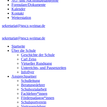
AG- und Nachmittagsangebote
Formulare/Dokumente
Kalender
Kontakt
Wetterstation
sekretariat@tgscz-weimar.de
sekretariat@tgscz-weimar.de
Startseite
Über die Schule
Geschichte der Schule
Carl Zeiss
Virtueller Rundgang
Unterrichts- und Pausenzeiten
Infoflyer
Ansprechpartner
Schulleitung
Beratungslehrer
Schulsozialarbeit
Fachlehrer*innen
Förderpadagog*innen
Schulsportverein
Vertrauenslehrer