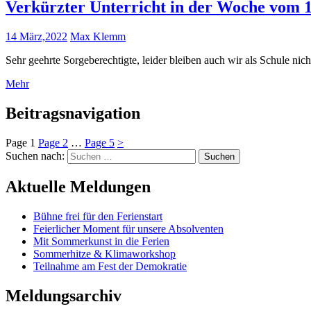
Verkürzter Unterricht in der Woche vom 1
14 März,2022
Max Klemm
Sehr geehrte Sorgeberechtigte, leider bleiben auch wir als Schule ni
Mehr
Beitragsnavigation
Page
1
Page
2
…
Page
5
>
Suchen nach:
Aktuelle Meldungen
Bühne frei für den Ferienstart
Feierlicher Moment für unsere Absolventen
Mit Sommerkunst in die Ferien
Sommerhitze & Klimaworkshop
Teilnahme am Fest der Demokratie
Meldungsarchiv