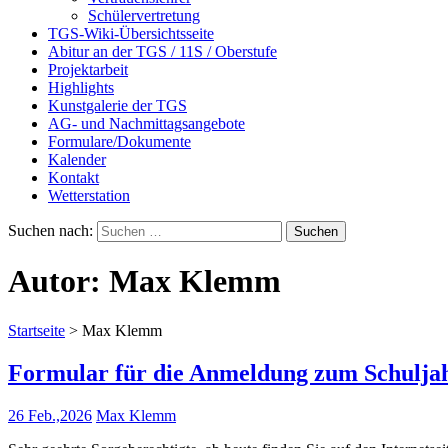
Schülervertretung
TGS-Wiki-Übersichtsseite
Abitur an der TGS / 11S / Oberstufe
Projektarbeit
Highlights
Kunstgalerie der TGS
AG- und Nachmittagsangebote
Formulare/Dokumente
Kalender
Kontakt
Wetterstation
Suchen nach:
Autor:
Max Klemm
Startseite
>
Max Klemm
Formular für die Anmeldung zum Schuljah
26 Feb.,2026
Max Klemm