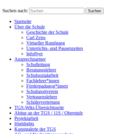
Suchen nach:
Startseite
Über die Schule
Geschichte der Schule
Carl Zeiss
Virtueller Rundgang
Unterrichts- und Pausenzeiten
Infoflyer
Ansprechpartner
Schulleitung
Beratungslehrer
Schulsozialarbeit
Fachlehrer*innen
Förderpadagog*innen
Schulsportverein
Vertrauenslehrer
Schülervertretung
TGS-Wiki-Übersichtsseite
Abitur an der TGS / 11S / Oberstufe
Projektarbeit
Highlights
Kunstgalerie der TGS