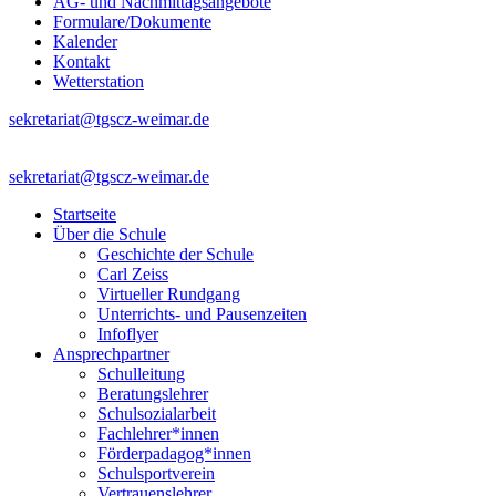
AG- und Nachmittagsangebote
Formulare/Dokumente
Kalender
Kontakt
Wetterstation
sekretariat@tgscz-weimar.de
sekretariat@tgscz-weimar.de
Startseite
Über die Schule
Geschichte der Schule
Carl Zeiss
Virtueller Rundgang
Unterrichts- und Pausenzeiten
Infoflyer
Ansprechpartner
Schulleitung
Beratungslehrer
Schulsozialarbeit
Fachlehrer*innen
Förderpadagog*innen
Schulsportverein
Vertrauenslehrer