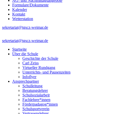
AG- und Nachmittagsangebote
Formulare/Dokumente
Kalender
Kontakt
Wetterstation
sekretariat@tgscz-weimar.de
sekretariat@tgscz-weimar.de
Startseite
Über die Schule
Geschichte der Schule
Carl Zeiss
Virtueller Rundgang
Unterrichts- und Pausenzeiten
Infoflyer
Ansprechpartner
Schulleitung
Beratungslehrer
Schulsozialarbeit
Fachlehrer*innen
Förderpadagog*innen
Schulsportverein
Vertrauenslehrer