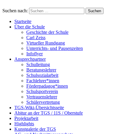
Suchen nach:
Startseite
Über die Schule
Geschichte der Schule
Carl Zeiss
Virtueller Rundgang
Unterrichts- und Pausenzeiten
Infoflyer
Ansprechpartner
Schulleitung
Beratungslehrer
Schulsozialarbeit
Fachlehrer*innen
Förderpadagog*innen
Schulsportverein
Vertrauenslehrer
Schülervertretung
TGS-Wiki-Übersichtsseite
Abitur an der TGS / 11S / Oberstufe
Projektarbeit
Highlights
Kunstgalerie der TGS