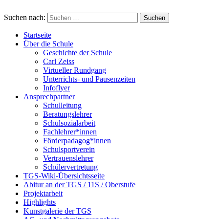
Suchen nach:
Startseite
Über die Schule
Geschichte der Schule
Carl Zeiss
Virtueller Rundgang
Unterrichts- und Pausenzeiten
Infoflyer
Ansprechpartner
Schulleitung
Beratungslehrer
Schulsozialarbeit
Fachlehrer*innen
Förderpadagog*innen
Schulsportverein
Vertrauenslehrer
Schülervertretung
TGS-Wiki-Übersichtsseite
Abitur an der TGS / 11S / Oberstufe
Projektarbeit
Highlights
Kunstgalerie der TGS