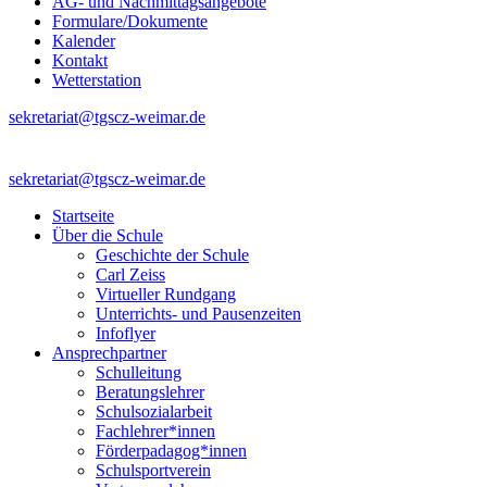
AG- und Nachmittagsangebote
Formulare/Dokumente
Kalender
Kontakt
Wetterstation
sekretariat@tgscz-weimar.de
sekretariat@tgscz-weimar.de
Startseite
Über die Schule
Geschichte der Schule
Carl Zeiss
Virtueller Rundgang
Unterrichts- und Pausenzeiten
Infoflyer
Ansprechpartner
Schulleitung
Beratungslehrer
Schulsozialarbeit
Fachlehrer*innen
Förderpadagog*innen
Schulsportverein