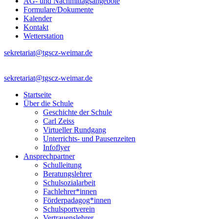
AG- und Nachmittagsangebote
Formulare/Dokumente
Kalender
Kontakt
Wetterstation
sekretariat@tgscz-weimar.de
sekretariat@tgscz-weimar.de
Startseite
Über die Schule
Geschichte der Schule
Carl Zeiss
Virtueller Rundgang
Unterrichts- und Pausenzeiten
Infoflyer
Ansprechpartner
Schulleitung
Beratungslehrer
Schulsozialarbeit
Fachlehrer*innen
Förderpadagog*innen
Schulsportverein
Vertrauenslehrer