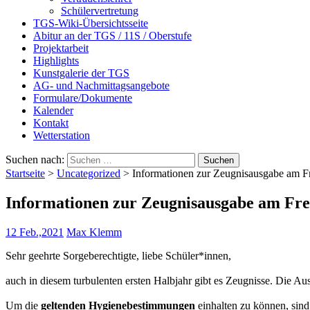
Schülervertretung
TGS-Wiki-Übersichtsseite
Abitur an der TGS / 11S / Oberstufe
Projektarbeit
Highlights
Kunstgalerie der TGS
AG- und Nachmittagsangebote
Formulare/Dokumente
Kalender
Kontakt
Wetterstation
Suchen nach:
Startseite
>
Uncategorized
>
Informationen zur Zeugnisausgabe am Fre
Informationen zur Zeugnisausgabe am Frei
12 Feb.,2021
Max Klemm
Sehr geehrte Sorgeberechtigte, liebe Schüler*innen,
auch in diesem turbulenten ersten Halbjahr gibt es Zeugnisse. Die Au
Um die
geltenden Hygienebestimmungen
einhalten zu können, sind