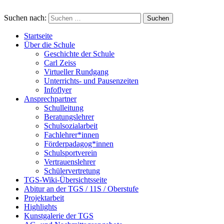
Suchen nach:
Startseite
Über die Schule
Geschichte der Schule
Carl Zeiss
Virtueller Rundgang
Unterrichts- und Pausenzeiten
Infoflyer
Ansprechpartner
Schulleitung
Beratungslehrer
Schulsozialarbeit
Fachlehrer*innen
Förderpadagog*innen
Schulsportverein
Vertrauenslehrer
Schülervertretung
TGS-Wiki-Übersichtsseite
Abitur an der TGS / 11S / Oberstufe
Projektarbeit
Highlights
Kunstgalerie der TGS