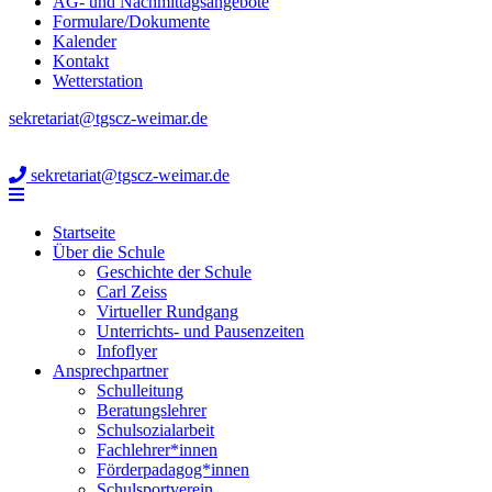
AG- und Nachmittagsangebote
Formulare/Dokumente
Kalender
Kontakt
Wetterstation
sekretariat@tgscz-weimar.de
sekretariat@tgscz-weimar.de
Startseite
Über die Schule
Geschichte der Schule
Carl Zeiss
Virtueller Rundgang
Unterrichts- und Pausenzeiten
Infoflyer
Ansprechpartner
Schulleitung
Beratungslehrer
Schulsozialarbeit
Fachlehrer*innen
Förderpadagog*innen
Schulsportverein