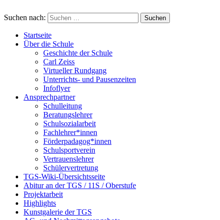
Suchen nach:
Startseite
Über die Schule
Geschichte der Schule
Carl Zeiss
Virtueller Rundgang
Unterrichts- und Pausenzeiten
Infoflyer
Ansprechpartner
Schulleitung
Beratungslehrer
Schulsozialarbeit
Fachlehrer*innen
Förderpadagog*innen
Schulsportverein
Vertrauenslehrer
Schülervertretung
TGS-Wiki-Übersichtsseite
Abitur an der TGS / 11S / Oberstufe
Projektarbeit
Highlights
Kunstgalerie der TGS