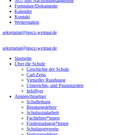
AG- und Nachmittagsangebote
Formulare/Dokumente
Kalender
Kontakt
Wetterstation
sekretariat@tgscz-weimar.de
sekretariat@tgscz-weimar.de
Startseite
Über die Schule
Geschichte der Schule
Carl Zeiss
Virtueller Rundgang
Unterrichts- und Pausenzeiten
Infoflyer
Ansprechpartner
Schulleitung
Beratungslehrer
Schulsozialarbeit
Fachlehrer*innen
Förderpadagog*innen
Schulsportverein
Vertrauenslehrer