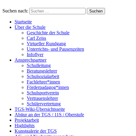
Suchen nach:
Startseite
Über die Schule
Geschichte der Schule
Carl Zeiss
Virtueller Rundgang
Unterrichts- und Pausenzeiten
Infoflyer
Ansprechpartner
Schulleitung
Beratungslehrer
Schulsozialarbeit
Fachlehrer*innen
Förderpadagog*innen
Schulsportverein
Vertrauenslehrer
Schülervertretung
TGS-Wiki-Übersichtsseite
Abitur an der TGS / 11S / Oberstufe
Projektarbeit
Highlights
Kunstgalerie der TGS