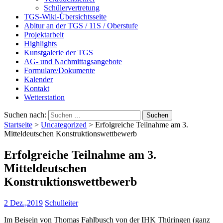
Schülervertretung
TGS-Wiki-Übersichtsseite
Abitur an der TGS / 11S / Oberstufe
Projektarbeit
Highlights
Kunstgalerie der TGS
AG- und Nachmittagsangebote
Formulare/Dokumente
Kalender
Kontakt
Wetterstation
Suchen nach:
Startseite
>
Uncategorized
>
Erfolgreiche Teilnahme am 3.
Mitteldeutschen Konstruktionswettbewerb
Erfolgreiche Teilnahme am 3.
Mitteldeutschen
Konstruktionswettbewerb
2 Dez.,2019
Schulleiter
Im Beisein von Thomas Fahlbusch von der IHK Thüringen (ganz