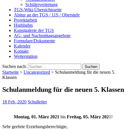
Schülervertretung
TGS-Wiki-Übersichtsseite
Abitur an der TGS / 11S / Oberstufe
Projektarbeit
Highlights
Kunstgalerie der TGS
AG- und Nachmittagsangebote
Formulare/Dokumente
Kalender
Kontakt
Wetterstation
Suchen nach:
Startseite
>
Uncategorized
>
Schulanmeldung für die neuen 5.
Klassen
Schulanmeldung für die neuen 5. Klassen
18 Feb.,2020
Schulleiter
Montag, 01. März 2021
bis
Freitag, 05. März 202
1!
Sehr geehrte Erziehungsberechtigte,