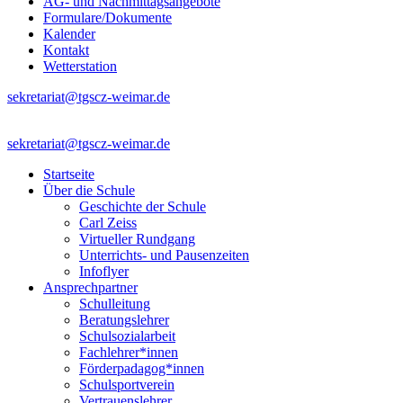
AG- und Nachmittagsangebote
Formulare/Dokumente
Kalender
Kontakt
Wetterstation
sekretariat@tgscz-weimar.de
sekretariat@tgscz-weimar.de
Startseite
Über die Schule
Geschichte der Schule
Carl Zeiss
Virtueller Rundgang
Unterrichts- und Pausenzeiten
Infoflyer
Ansprechpartner
Schulleitung
Beratungslehrer
Schulsozialarbeit
Fachlehrer*innen
Förderpadagog*innen
Schulsportverein
Vertrauenslehrer