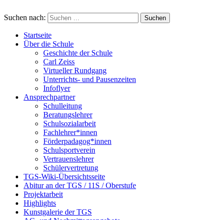
Suchen nach:
Startseite
Über die Schule
Geschichte der Schule
Carl Zeiss
Virtueller Rundgang
Unterrichts- und Pausenzeiten
Infoflyer
Ansprechpartner
Schulleitung
Beratungslehrer
Schulsozialarbeit
Fachlehrer*innen
Förderpadagog*innen
Schulsportverein
Vertrauenslehrer
Schülervertretung
TGS-Wiki-Übersichtsseite
Abitur an der TGS / 11S / Oberstufe
Projektarbeit
Highlights
Kunstgalerie der TGS