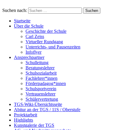
Suchen nach:
Startseite
Über die Schule
Geschichte der Schule
Carl Zeiss
Virtueller Rundgang
Unterrichts- und Pausenzeiten
Infoflyer
Ansprechpartner
Schulleitung
Beratungslehrer
Schulsozialarbeit
Fachlehrer*innen
Förderpadagog*innen
Schulsportverein
Vertrauenslehrer
Schülervertretung
TGS-Wiki-Übersichtsseite
Abitur an der TGS / 11S / Oberstufe
Projektarbeit
Highlights
Kunstgalerie der TGS