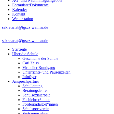
AG- und Nachmittagsangebote
Formulare/Dokumente
Kalender
Kontakt
Wetterstation
sekretariat@tgscz-weimar.de
sekretariat@tgscz-weimar.de
Startseite
Über die Schule
Geschichte der Schule
Carl Zeiss
Virtueller Rundgang
Unterrichts- und Pausenzeiten
Infoflyer
Ansprechpartner
Schulleitung
Beratungslehrer
Schulsozialarbeit
Fachlehrer*innen
Förderpadagog*innen
Schulsportverein
Vertrauenslehrer