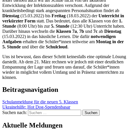
leider bleiben auch wir als Schule nicht von der aktuellen
Entwicklung der Infektionszahlen verschont. Aufgrund der
krankheitsbedingt stark angespannten Personalsituation findet ab
Dienstag
(15.03.2022) bis
Freitag
(18.03.2022) der
Unterricht in
verkürzter Form
statt. Das bedeutet, dass alle Klassen von der
1.
Stunde
(8:00 Uhr) bis zur
5. Stunde
(12:30 Uhr) Unterricht haben.
Darüber hinaus wechseln die
Klassen 7a
,
7b
und
7c
ab
Dienstag
(15.03.2022) in das häusliche Lernen. Die dafür
notwendigen
Aufgaben
erhalten die Schüler*innen teilweise am
Montag in der
5. Stunde
und über die
Schulcloud
.
Uns ist bewusst, dass dieser Schritt keinesfalls eine optimale Lösung
darstellt. Ab dem 21. März rechnen wir jedoch mit einer deutlichen
Entspannung der Lage und freuen uns darauf, die Schüler*innen
wieder in möglichst vollem Umfang und in Präsenz unterrichten zu
können.
Beitragsnavigation
Schulanmeldung für die neuen 5. Klassen
Ukrainehilfe: Hot Dog-Spendenbasar
Suchen nach:
Aktuelle Meldungen