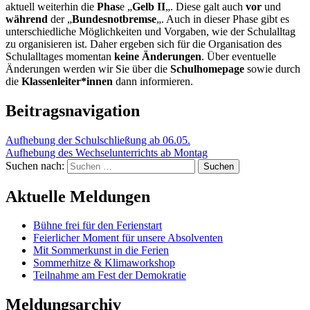
aktuell weiterhin die
Phas
e „
Gelb II
„. Diese galt auch
vor
und
während
der „
Bundesnotbremse
„. Auch in dieser Phase gibt es
unterschiedliche Möglichkeiten und Vorgaben, wie der Schulalltag
zu organisieren ist. Daher ergeben sich für die Organisation des
Schulalltages momentan
keine Änderungen
. Über eventuelle
Änderungen werden wir Sie über die
Schulhomepage
sowie durch
die
Klassenleiter*innen
dann informieren.
Beitragsnavigation
Aufhebung der Schulschließung ab 06.05.
Aufhebung des Wechselunterrichts ab Montag
Suchen nach:
Aktuelle Meldungen
Bühne frei für den Ferienstart
Feierlicher Moment für unsere Absolventen
Mit Sommerkunst in die Ferien
Sommerhitze & Klimaworkshop
Teilnahme am Fest der Demokratie
Meldungsarchiv