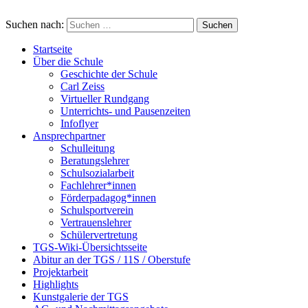
Suchen nach:
Startseite
Über die Schule
Geschichte der Schule
Carl Zeiss
Virtueller Rundgang
Unterrichts- und Pausenzeiten
Infoflyer
Ansprechpartner
Schulleitung
Beratungslehrer
Schulsozialarbeit
Fachlehrer*innen
Förderpadagog*innen
Schulsportverein
Vertrauenslehrer
Schülervertretung
TGS-Wiki-Übersichtsseite
Abitur an der TGS / 11S / Oberstufe
Projektarbeit
Highlights
Kunstgalerie der TGS