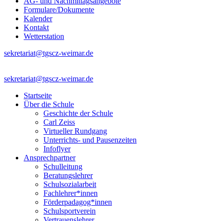
AG- und Nachmittagsangebote
Formulare/Dokumente
Kalender
Kontakt
Wetterstation
sekretariat@tgscz-weimar.de
sekretariat@tgscz-weimar.de
Startseite
Über die Schule
Geschichte der Schule
Carl Zeiss
Virtueller Rundgang
Unterrichts- und Pausenzeiten
Infoflyer
Ansprechpartner
Schulleitung
Beratungslehrer
Schulsozialarbeit
Fachlehrer*innen
Förderpadagog*innen
Schulsportverein
Vertrauenslehrer