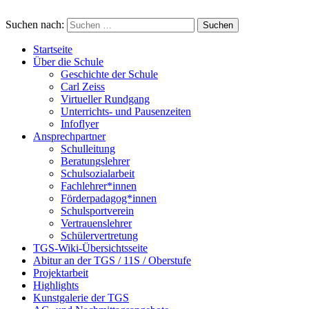
Suchen nach:
Startseite
Über die Schule
Geschichte der Schule
Carl Zeiss
Virtueller Rundgang
Unterrichts- und Pausenzeiten
Infoflyer
Ansprechpartner
Schulleitung
Beratungslehrer
Schulsozialarbeit
Fachlehrer*innen
Förderpadagog*innen
Schulsportverein
Vertrauenslehrer
Schülervertretung
TGS-Wiki-Übersichtsseite
Abitur an der TGS / 11S / Oberstufe
Projektarbeit
Highlights
Kunstgalerie der TGS