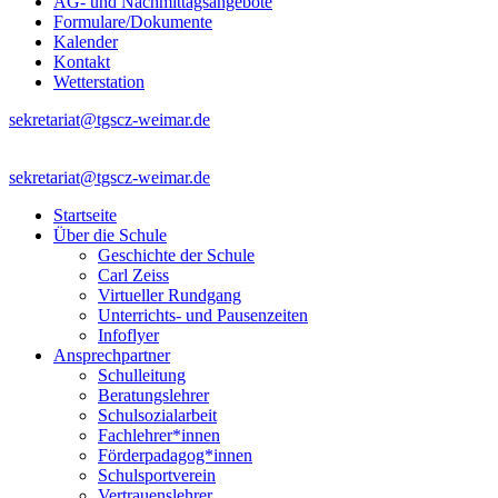
AG- und Nachmittagsangebote
Formulare/Dokumente
Kalender
Kontakt
Wetterstation
sekretariat@tgscz-weimar.de
sekretariat@tgscz-weimar.de
Startseite
Über die Schule
Geschichte der Schule
Carl Zeiss
Virtueller Rundgang
Unterrichts- und Pausenzeiten
Infoflyer
Ansprechpartner
Schulleitung
Beratungslehrer
Schulsozialarbeit
Fachlehrer*innen
Förderpadagog*innen
Schulsportverein
Vertrauenslehrer