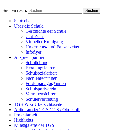
Suchen nach:
Startseite
Über die Schule
Geschichte der Schule
Carl Zeiss
Virtueller Rundgang
Unterrichts- und Pausenzeiten
Infoflyer
Ansprechpartner
Schulleitung
Beratungslehrer
Schulsozialarbeit
Fachlehrer*innen
Förderpadagog*innen
Schulsportverein
Vertrauenslehrer
Schülervertretung
TGS-Wiki-Übersichtsseite
Abitur an der TGS / 11S / Oberstufe
Projektarbeit
Highlights
Kunstgalerie der TGS