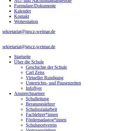
AG- und Nachmittagsangebote
Formulare/Dokumente
Kalender
Kontakt
Wetterstation
sekretariat@tgscz-weimar.de
sekretariat@tgscz-weimar.de
Startseite
Über die Schule
Geschichte der Schule
Carl Zeiss
Virtueller Rundgang
Unterrichts- und Pausenzeiten
Infoflyer
Ansprechpartner
Schulleitung
Beratungslehrer
Schulsozialarbeit
Fachlehrer*innen
Förderpadagog*innen
Schulsportverein
Vertrauenslehrer