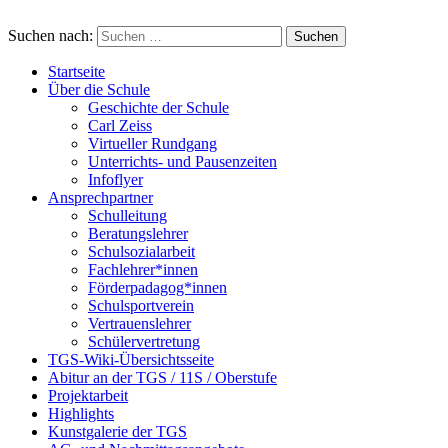
Suchen nach:
Startseite
Über die Schule
Geschichte der Schule
Carl Zeiss
Virtueller Rundgang
Unterrichts- und Pausenzeiten
Infoflyer
Ansprechpartner
Schulleitung
Beratungslehrer
Schulsozialarbeit
Fachlehrer*innen
Förderpadagog*innen
Schulsportverein
Vertrauenslehrer
Schülervertretung
TGS-Wiki-Übersichtsseite
Abitur an der TGS / 11S / Oberstufe
Projektarbeit
Highlights
Kunstgalerie der TGS