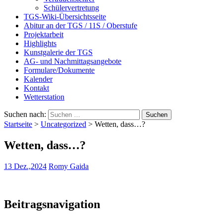
Schülervertretung
TGS-Wiki-Übersichtsseite
Abitur an der TGS / 11S / Oberstufe
Projektarbeit
Highlights
Kunstgalerie der TGS
AG- und Nachmittagsangebote
Formulare/Dokumente
Kalender
Kontakt
Wetterstation
Suchen nach:
Startseite
>
Uncategorized
>
Wetten, dass…?
Wetten, dass…?
13 Dez.,2024
Romy Gaida
Beitragsnavigation