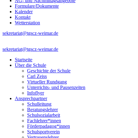
AG- und Nachmittagsangebote
Formulare/Dokumente
Kalender
Kontakt
Wetterstation
sekretariat@tgscz-weimar.de
sekretariat@tgscz-weimar.de
Startseite
Über die Schule
Geschichte der Schule
Carl Zeiss
Virtueller Rundgang
Unterrichts- und Pausenzeiten
Infoflyer
Ansprechpartner
Schulleitung
Beratungslehrer
Schulsozialarbeit
Fachlehrer*innen
Förderpadagog*innen
Schulsportverein
Vertrauenslehrer