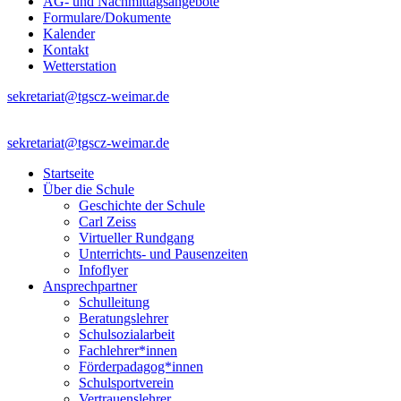
AG- und Nachmittagsangebote
Formulare/Dokumente
Kalender
Kontakt
Wetterstation
sekretariat@tgscz-weimar.de
sekretariat@tgscz-weimar.de
Startseite
Über die Schule
Geschichte der Schule
Carl Zeiss
Virtueller Rundgang
Unterrichts- und Pausenzeiten
Infoflyer
Ansprechpartner
Schulleitung
Beratungslehrer
Schulsozialarbeit
Fachlehrer*innen
Förderpadagog*innen
Schulsportverein
Vertrauenslehrer