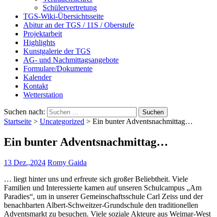
Schülervertretung
TGS-Wiki-Übersichtsseite
Abitur an der TGS / 11S / Oberstufe
Projektarbeit
Highlights
Kunstgalerie der TGS
AG- und Nachmittagsangebote
Formulare/Dokumente
Kalender
Kontakt
Wetterstation
Suchen nach:
Startseite
>
Uncategorized
>
Ein bunter Adventsnachmittag…
Ein bunter Adventsnachmittag…
13 Dez.,2024
Romy Gaida
… liegt hinter uns und erfreute sich großer Beliebtheit. Viele
Familien und Interessierte kamen auf unseren Schulcampus „Am
Paradies“, um in unserer Gemeinschaftsschule Carl Zeiss und der
benachbarten Albert-Schweitzer-Grundschule den traditionellen
Adventsmarkt zu besuchen. Viele soziale Akteure aus Weimar-West