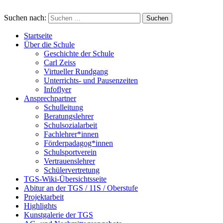
Suchen nach:
Startseite
Über die Schule
Geschichte der Schule
Carl Zeiss
Virtueller Rundgang
Unterrichts- und Pausenzeiten
Infoflyer
Ansprechpartner
Schulleitung
Beratungslehrer
Schulsozialarbeit
Fachlehrer*innen
Förderpadagog*innen
Schulsportverein
Vertrauenslehrer
Schülervertretung
TGS-Wiki-Übersichtsseite
Abitur an der TGS / 11S / Oberstufe
Projektarbeit
Highlights
Kunstgalerie der TGS