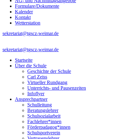
AG- und Nachmittagsangebote
Formulare/Dokumente
Kalender
Kontakt
Wetterstation
sekretariat@tgscz-weimar.de
sekretariat@tgscz-weimar.de
Startseite
Über die Schule
Geschichte der Schule
Carl Zeiss
Virtueller Rundgang
Unterrichts- und Pausenzeiten
Infoflyer
Ansprechpartner
Schulleitung
Beratungslehrer
Schulsozialarbeit
Fachlehrer*innen
Förderpadagog*innen
Schulsportverein
Vertrauenslehrer