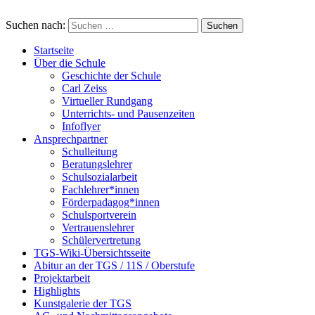
Suchen nach:
Startseite
Über die Schule
Geschichte der Schule
Carl Zeiss
Virtueller Rundgang
Unterrichts- und Pausenzeiten
Infoflyer
Ansprechpartner
Schulleitung
Beratungslehrer
Schulsozialarbeit
Fachlehrer*innen
Förderpadagog*innen
Schulsportverein
Vertrauenslehrer
Schülervertretung
TGS-Wiki-Übersichtsseite
Abitur an der TGS / 11S / Oberstufe
Projektarbeit
Highlights
Kunstgalerie der TGS