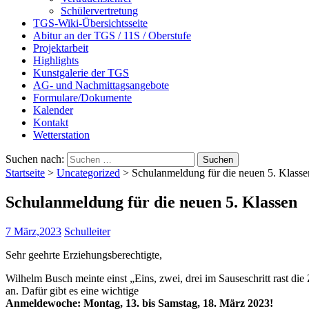
Schülervertretung
TGS-Wiki-Übersichtsseite
Abitur an der TGS / 11S / Oberstufe
Projektarbeit
Highlights
Kunstgalerie der TGS
AG- und Nachmittagsangebote
Formulare/Dokumente
Kalender
Kontakt
Wetterstation
Suchen nach:
Startseite
>
Uncategorized
>
Schulanmeldung für die neuen 5. Klasse
Schulanmeldung für die neuen 5. Klassen
7 März,2023
Schulleiter
Sehr geehrte Erziehungsberechtigte,
Wilhelm Busch meinte einst „Eins, zwei, drei im Sauseschritt rast die
an. Dafür gibt es eine wichtige
Anmeldewoche: Montag, 13. bis Samstag, 18. März 2023!