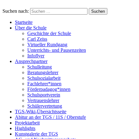
Suchen nach:
Startseite
Über die Schule
Geschichte der Schule
Carl Zeiss
Virtueller Rundgang
Unterrichts- und Pausenzeiten
Infoflyer
Ansprechpartner
Schulleitung
Beratungslehrer
Schulsozialarbeit
Fachlehrer*innen
Förderpadagog*innen
Schulsportverein
Vertrauenslehrer
Schülervertretung
TGS-Wiki-Übersichtsseite
Abitur an der TGS / 11S / Oberstufe
Projektarbeit
Highlights
Kunstgalerie der TGS