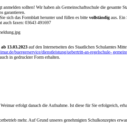
gt anmelden sollten! Wir haben als Gemeinschaftsschule die gesamte S
s garantieren.
ie sich das Formblatt herunter und füllen es bitte
vollständig
aus. Ein 
nt auch faxen: 03643 491697
ab 13.03.2023
auf den Internetseiten des Staatlichen Schulamtes Mitt
eimar.de/buergerservice/dienstleistung/uebertritt-an-regelschule- gem
auch in gedruckter Form erhalten.
eimar erfolgt danach die Aufnahme. Ist diese für Sie erfolgreich, erh
Hortbetrieb mehr. Auf Grund unseres genehmigten Schulkonzeptes erwart