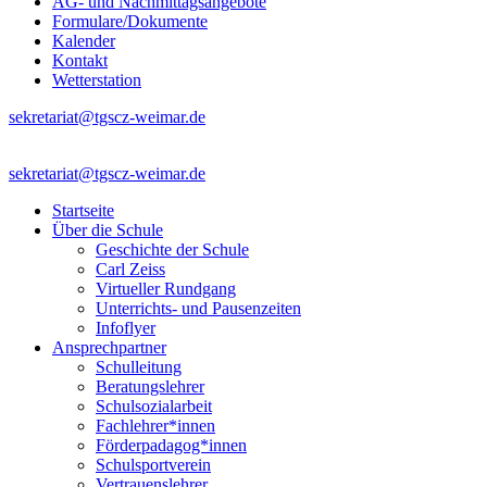
AG- und Nachmittagsangebote
Formulare/Dokumente
Kalender
Kontakt
Wetterstation
sekretariat@tgscz-weimar.de
sekretariat@tgscz-weimar.de
Startseite
Über die Schule
Geschichte der Schule
Carl Zeiss
Virtueller Rundgang
Unterrichts- und Pausenzeiten
Infoflyer
Ansprechpartner
Schulleitung
Beratungslehrer
Schulsozialarbeit
Fachlehrer*innen
Förderpadagog*innen
Schulsportverein
Vertrauenslehrer