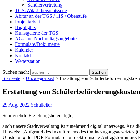
Schülervertretung
TGS-Wiki-Übersichtsseite
Abitur an der TGS / 11S / Oberstufe
Projektarbeit
Highlights
Kunstgalerie der TGS
AG- und Nachmittagsangebote
Formulare/Dokumente
Kalender
Kontakt
Wetterstation
Suchen nach:
Startseite
>
Uncategorized
>
Erstattung von Schülerbeförderungskost
Erstattung von Schülerbeförderungskoste
29 Aug.,2022
Schulleiter
Sehr geehrte Erziehungsberechtigte,
auch unsere Stadtverwaltung ist zunehmend digital unterwegs. Aus d
Hinweis: „Aufgrund des Inkrafttretens des Onlinezugangsgesetztes (O
Umstellung der PDF-Formulare auf elektronische Antragsformulare.