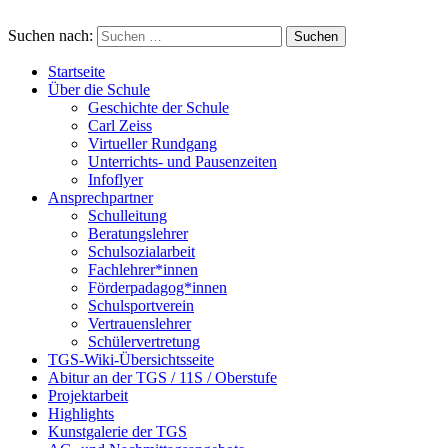
Suchen nach:
Startseite
Über die Schule
Geschichte der Schule
Carl Zeiss
Virtueller Rundgang
Unterrichts- und Pausenzeiten
Infoflyer
Ansprechpartner
Schulleitung
Beratungslehrer
Schulsozialarbeit
Fachlehrer*innen
Förderpadagog*innen
Schulsportverein
Vertrauenslehrer
Schülervertretung
TGS-Wiki-Übersichtsseite
Abitur an der TGS / 11S / Oberstufe
Projektarbeit
Highlights
Kunstgalerie der TGS