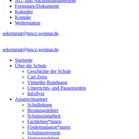
AG- und Nachmittagsangebote
Formulare/Dokumente
Kalender
Kontakt
Wetterstation
sekretariat@tgscz-weimar.de
sekretariat@tgscz-weimar.de
Startseite
Über die Schule
Geschichte der Schule
Carl Zeiss
Virtueller Rundgang
Unterrichts- und Pausenzeiten
Infoflyer
Ansprechpartner
Schulleitung
Beratungslehrer
Schulsozialarbeit
Fachlehrer*innen
Förderpadagog*innen
Schulsportverein
Vertrauenslehrer