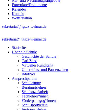
AG- und Nachmittagsangebote
Formulare/Dokumente
Kalender
Kontakt
Wetterstation
sekretariat@tgscz-weimar.de
sekretariat@tgscz-weimar.de
Startseite
Über die Schule
Geschichte der Schule
Carl Zeiss
Virtueller Rundgang
Unterrichts- und Pausenzeiten
Infoflyer
Ansprechpartner
Schulleitung
Beratungslehrer
Schulsozialarbeit
Fachlehrer*innen
Förderpadagog*innen
Schulsportverein
Vertrauenslehrer