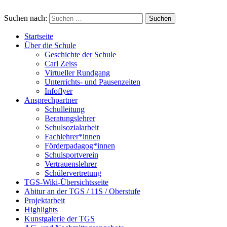
Suchen nach:
Startseite
Über die Schule
Geschichte der Schule
Carl Zeiss
Virtueller Rundgang
Unterrichts- und Pausenzeiten
Infoflyer
Ansprechpartner
Schulleitung
Beratungslehrer
Schulsozialarbeit
Fachlehrer*innen
Förderpadagog*innen
Schulsportverein
Vertrauenslehrer
Schülervertretung
TGS-Wiki-Übersichtsseite
Abitur an der TGS / 11S / Oberstufe
Projektarbeit
Highlights
Kunstgalerie der TGS