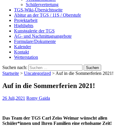
Schülervertretung
TGS-Wiki-Übersichtsseite
Abitur an der TGS / 11S / Oberstufe
Projektarbeit
Highlights
Kunstgalerie der TGS
AG- und Nachmittagsangebote
Formulare/Dokumente
Kalender
Kontakt
Wetterstation
Suchen nach:
Startseite
>
Uncategorized
>
Auf in die Sommerferien 2021!
Auf in die Sommerferien 2021!
26 Juli,2021
Romy Gaida
Das Team der TGS Carl Zeiss Weimar wünscht allen
Schüler*innen und Ihren Familien eine erholsame Zeit!