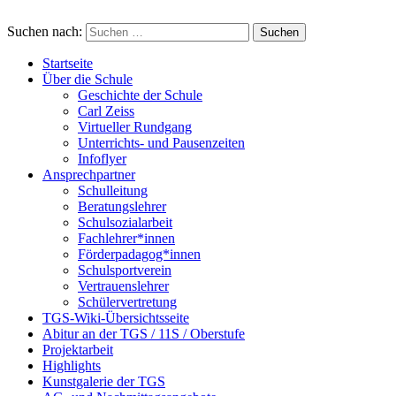
Suchen nach:
Startseite
Über die Schule
Geschichte der Schule
Carl Zeiss
Virtueller Rundgang
Unterrichts- und Pausenzeiten
Infoflyer
Ansprechpartner
Schulleitung
Beratungslehrer
Schulsozialarbeit
Fachlehrer*innen
Förderpadagog*innen
Schulsportverein
Vertrauenslehrer
Schülervertretung
TGS-Wiki-Übersichtsseite
Abitur an der TGS / 11S / Oberstufe
Projektarbeit
Highlights
Kunstgalerie der TGS