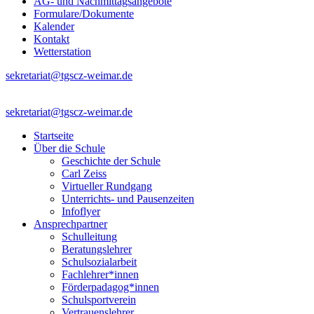
AG- und Nachmittagsangebote
Formulare/Dokumente
Kalender
Kontakt
Wetterstation
sekretariat@tgscz-weimar.de
sekretariat@tgscz-weimar.de
Startseite
Über die Schule
Geschichte der Schule
Carl Zeiss
Virtueller Rundgang
Unterrichts- und Pausenzeiten
Infoflyer
Ansprechpartner
Schulleitung
Beratungslehrer
Schulsozialarbeit
Fachlehrer*innen
Förderpadagog*innen
Schulsportverein
Vertrauenslehrer