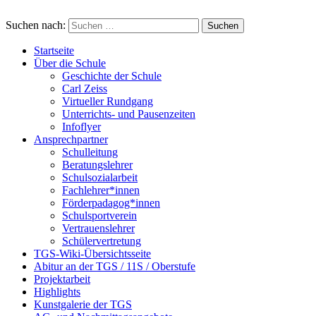
Suchen nach:
Startseite
Über die Schule
Geschichte der Schule
Carl Zeiss
Virtueller Rundgang
Unterrichts- und Pausenzeiten
Infoflyer
Ansprechpartner
Schulleitung
Beratungslehrer
Schulsozialarbeit
Fachlehrer*innen
Förderpadagog*innen
Schulsportverein
Vertrauenslehrer
Schülervertretung
TGS-Wiki-Übersichtsseite
Abitur an der TGS / 11S / Oberstufe
Projektarbeit
Highlights
Kunstgalerie der TGS