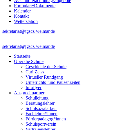
AG- und Nachmittagsangebote
Formulare/Dokumente
Kalender
Kontakt
Wetterstation
sekretariat@tgscz-weimar.de
sekretariat@tgscz-weimar.de
Startseite
Über die Schule
Geschichte der Schule
Carl Zeiss
Virtueller Rundgang
Unterrichts- und Pausenzeiten
Infoflyer
Ansprechpartner
Schulleitung
Beratungslehrer
Schulsozialarbeit
Fachlehrer*innen
Förderpadagog*innen
Schulsportverein
Vertrauenslehrer