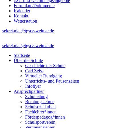
AG- und Nachmittagsangebote
Formulare/Dokumente
Kalender
Kontakt
Wetterstation
sekretariat@tgscz-weimar.de
sekretariat@tgscz-weimar.de
Startseite
Über die Schule
Geschichte der Schule
Carl Zeiss
Virtueller Rundgang
Unterrichts- und Pausenzeiten
Infoflyer
Ansprechpartner
Schulleitung
Beratungslehrer
Schulsozialarbeit
Fachlehrer*innen
Förderpadagog*innen
Schulsportverein
Vertrauenslehrer