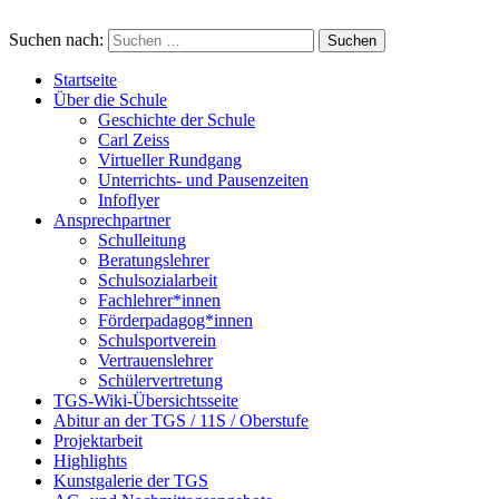
Suchen nach:
Startseite
Über die Schule
Geschichte der Schule
Carl Zeiss
Virtueller Rundgang
Unterrichts- und Pausenzeiten
Infoflyer
Ansprechpartner
Schulleitung
Beratungslehrer
Schulsozialarbeit
Fachlehrer*innen
Förderpadagog*innen
Schulsportverein
Vertrauenslehrer
Schülervertretung
TGS-Wiki-Übersichtsseite
Abitur an der TGS / 11S / Oberstufe
Projektarbeit
Highlights
Kunstgalerie der TGS