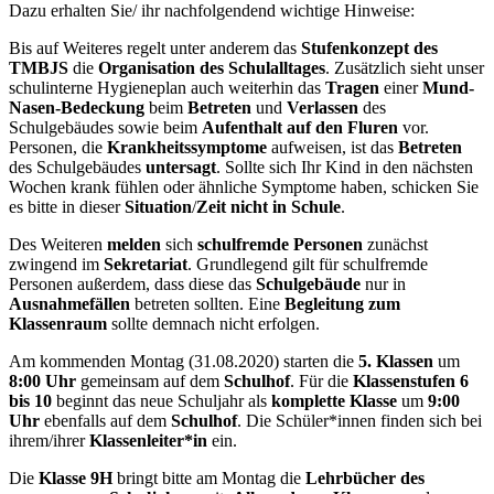
Dazu erhalten Sie/ ihr nachfolgendend wichtige Hinweise:
Bis auf Weiteres regelt unter anderem das
Stufenkonzept des
TMBJS
die
Organisation des Schulalltages
. Zusätzlich sieht unser
schulinterne Hygieneplan auch weiterhin das
Tragen
einer
Mund-
Nasen-Bedeckung
beim
Betreten
und
Verlassen
des
Schulgebäudes sowie beim
Aufenthalt auf den Fluren
vor.
Personen, die
Krankheitssymptome
aufweisen, ist das
Betreten
des Schulgebäudes
untersagt
. Sollte sich Ihr Kind in den nächsten
Wochen krank fühlen oder ähnliche Symptome haben, schicken Sie
es bitte in dieser
Situation
/
Zeit
nicht in Schule
.
Des Weiteren
melden
sich
schulfremde Personen
zunächst
zwingend im
Sekretariat
. Grundlegend gilt für schulfremde
Personen außerdem, dass diese das
Schulgebäude
nur in
Ausnahmefällen
betreten sollten. Eine
Begleitung zum
Klassenraum
sollte demnach nicht erfolgen.
Am kommenden Montag (31.08.2020) starten die
5. Klassen
um
8:00 Uhr
gemeinsam auf dem
Schulhof
. Für die
Klassenstufen 6
bis 10
beginnt das neue Schuljahr als
komplette Klasse
um
9:00
Uhr
ebenfalls auf dem
Schulhof
. Die Schüler*innen finden sich bei
ihrem/ihrer
Klassenleiter*in
ein.
Die
Klasse 9H
bringt bitte am Montag die
Lehrbücher des