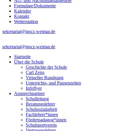
AG- und Nachmittagsangebote
Formulare/Dokumente
Kalender
Kontakt
Wetterstation
sekretariat@tgscz-weimar.de
sekretariat@tgscz-weimar.de
Startseite
Über die Schule
Geschichte der Schule
Carl Zeiss
Virtueller Rundgang
Unterrichts- und Pausenzeiten
Infoflyer
Ansprechpartner
Schulleitung
Beratungslehrer
Schulsozialarbeit
Fachlehrer*innen
Förderpadagog*innen
Schulsportverein
Vertrauenslehrer