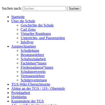
Suchen nach:
Startseite
Über die Schule
Geschichte der Schule
Carl Zeiss
Virtueller Rundgang
Unterrichts- und Pausenzeiten
Infoflyer
Ansprechpartner
Schulleitung
Beratungslehrer
Schulsozialarbeit
Fachlehrer*innen
Förderpadagog*innen
Schulsportverein
Vertrauenslehrer
Schülervertretung
TGS-Wiki-Übersichtsseite
Abitur an der TGS / 11S / Oberstufe
Projektarbeit
Highlights
Kunstgalerie der TGS