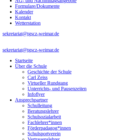
AG- und Nachmittagsangebote
Formulare/Dokumente
Kalender
Kontakt
Wetterstation
sekretariat@tgscz-weimar.de
sekretariat@tgscz-weimar.de
Startseite
Über die Schule
Geschichte der Schule
Carl Zeiss
Virtueller Rundgang
Unterrichts- und Pausenzeiten
Infoflyer
Ansprechpartner
Schulleitung
Beratungslehrer
Schulsozialarbeit
Fachlehrer*innen
Förderpadagog*innen
Schulsportverein
Vertrauenslehrer