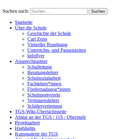
Suchen nach:
Startseite
Über die Schule
Geschichte der Schule
Carl Zeiss
Virtueller Rundgang
Unterrichts- und Pausenzeiten
Infoflyer
Ansprechpartner
Schulleitung
Beratungslehrer
Schulsozialarbeit
Fachlehrer*innen
Förderpadagog*innen
Schulsportverein
Vertrauenslehrer
Schülervertretung
TGS-Wiki-Übersichtsseite
Abitur an der TGS / 11S / Oberstufe
Projektarbeit
Highlights
Kunstgalerie der TGS