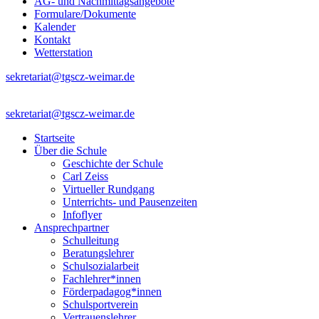
AG- und Nachmittagsangebote
Formulare/Dokumente
Kalender
Kontakt
Wetterstation
sekretariat@tgscz-weimar.de
sekretariat@tgscz-weimar.de
Startseite
Über die Schule
Geschichte der Schule
Carl Zeiss
Virtueller Rundgang
Unterrichts- und Pausenzeiten
Infoflyer
Ansprechpartner
Schulleitung
Beratungslehrer
Schulsozialarbeit
Fachlehrer*innen
Förderpadagog*innen
Schulsportverein
Vertrauenslehrer