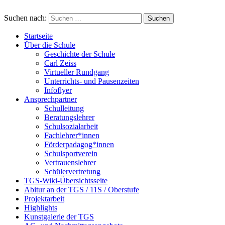
Suchen nach:
Startseite
Über die Schule
Geschichte der Schule
Carl Zeiss
Virtueller Rundgang
Unterrichts- und Pausenzeiten
Infoflyer
Ansprechpartner
Schulleitung
Beratungslehrer
Schulsozialarbeit
Fachlehrer*innen
Förderpadagog*innen
Schulsportverein
Vertrauenslehrer
Schülervertretung
TGS-Wiki-Übersichtsseite
Abitur an der TGS / 11S / Oberstufe
Projektarbeit
Highlights
Kunstgalerie der TGS