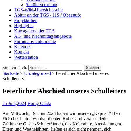
Schülervertretung
TGS-Wiki-Übersichtsseite
Abitur an der TGS / 11S / Oberstufe
Projektarbeit
Highlights
Kunstgalerie der TGS
AG- und Nachmittagsangebote
Formulare/Dokumente
Kalender
Kontakt
Wetterstation
Suchen nach:
Startseite
>
Uncategorized
>
Feierlicher Abschied unseres
Schulleiters
Feierlicher Abschied unseres Schulleiters
25 Juni,2024
Romy Gaida
Am Mittwoch, 19. Juni 2024 haben wir unseren „Kapitän“ Herr
Fleischer in den wohlverdienten Ruhestand verabschiedet.
Zahlreiche Gäste -Schüler*innen, das Kollegium, Amtsleitungen,
Eltern und Weggefährten- ließen es sich nicht nehmen, sich