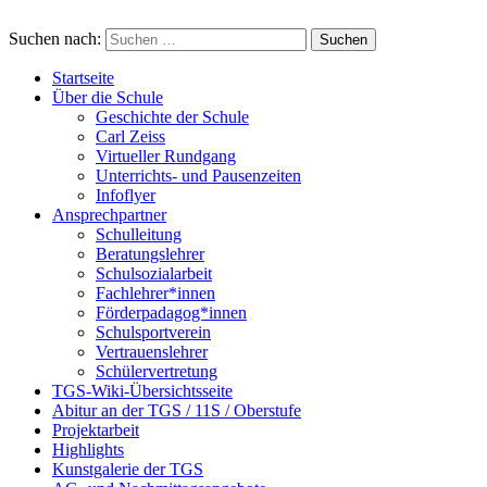
Suchen nach:
Startseite
Über die Schule
Geschichte der Schule
Carl Zeiss
Virtueller Rundgang
Unterrichts- und Pausenzeiten
Infoflyer
Ansprechpartner
Schulleitung
Beratungslehrer
Schulsozialarbeit
Fachlehrer*innen
Förderpadagog*innen
Schulsportverein
Vertrauenslehrer
Schülervertretung
TGS-Wiki-Übersichtsseite
Abitur an der TGS / 11S / Oberstufe
Projektarbeit
Highlights
Kunstgalerie der TGS