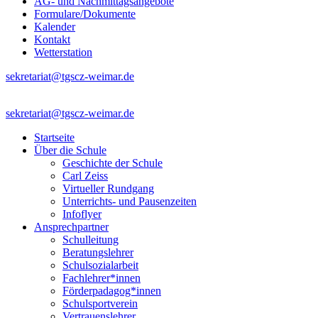
AG- und Nachmittagsangebote
Formulare/Dokumente
Kalender
Kontakt
Wetterstation
sekretariat@tgscz-weimar.de
sekretariat@tgscz-weimar.de
Startseite
Über die Schule
Geschichte der Schule
Carl Zeiss
Virtueller Rundgang
Unterrichts- und Pausenzeiten
Infoflyer
Ansprechpartner
Schulleitung
Beratungslehrer
Schulsozialarbeit
Fachlehrer*innen
Förderpadagog*innen
Schulsportverein
Vertrauenslehrer