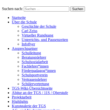
Suchen nach:
Startseite
Über die Schule
Geschichte der Schule
Carl Zeiss
Virtueller Rundgang
Unterrichts- und Pausenzeiten
Infoflyer
Ansprechpartner
Schulleitung
Beratungslehrer
Schulsozialarbeit
Fachlehrer*innen
Förderpadagog*innen
Schulsportverein
Vertrauenslehrer
Schülervertretung
TGS-Wiki-Übersichtsseite
Abitur an der TGS / 11S / Oberstufe
Projektarbeit
Highlights
Kunstgalerie der TGS