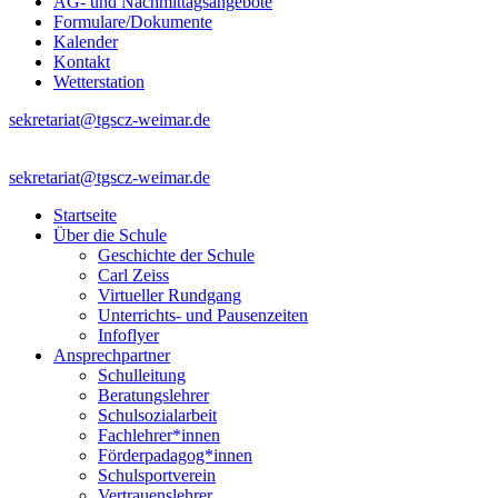
AG- und Nachmittagsangebote
Formulare/Dokumente
Kalender
Kontakt
Wetterstation
sekretariat@tgscz-weimar.de
sekretariat@tgscz-weimar.de
Startseite
Über die Schule
Geschichte der Schule
Carl Zeiss
Virtueller Rundgang
Unterrichts- und Pausenzeiten
Infoflyer
Ansprechpartner
Schulleitung
Beratungslehrer
Schulsozialarbeit
Fachlehrer*innen
Förderpadagog*innen
Schulsportverein
Vertrauenslehrer