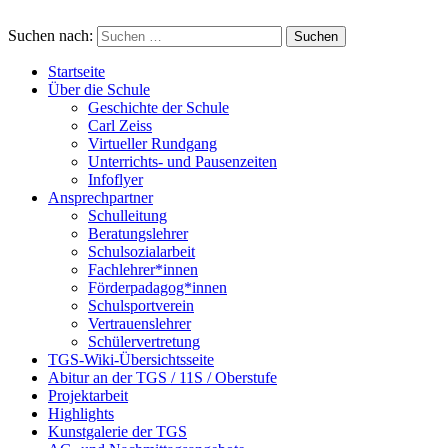
Suchen nach:
Startseite
Über die Schule
Geschichte der Schule
Carl Zeiss
Virtueller Rundgang
Unterrichts- und Pausenzeiten
Infoflyer
Ansprechpartner
Schulleitung
Beratungslehrer
Schulsozialarbeit
Fachlehrer*innen
Förderpadagog*innen
Schulsportverein
Vertrauenslehrer
Schülervertretung
TGS-Wiki-Übersichtsseite
Abitur an der TGS / 11S / Oberstufe
Projektarbeit
Highlights
Kunstgalerie der TGS