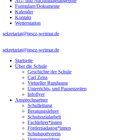
AG- und Nachmittagsangebote
Formulare/Dokumente
Kalender
Kontakt
Wetterstation
sekretariat@tgscz-weimar.de
sekretariat@tgscz-weimar.de
Startseite
Über die Schule
Geschichte der Schule
Carl Zeiss
Virtueller Rundgang
Unterrichts- und Pausenzeiten
Infoflyer
Ansprechpartner
Schulleitung
Beratungslehrer
Schulsozialarbeit
Fachlehrer*innen
Förderpadagog*innen
Schulsportverein
Vertrauenslehrer