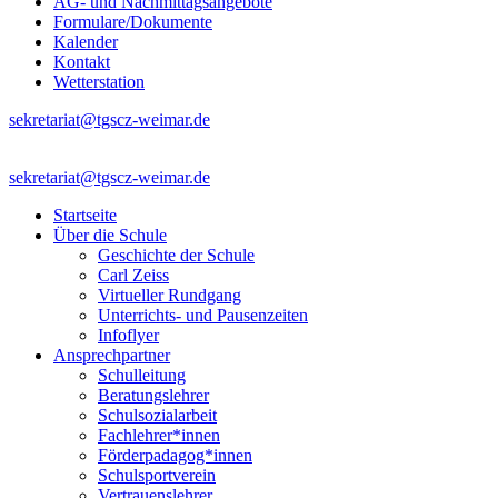
AG- und Nachmittagsangebote
Formulare/Dokumente
Kalender
Kontakt
Wetterstation
sekretariat@tgscz-weimar.de
sekretariat@tgscz-weimar.de
Startseite
Über die Schule
Geschichte der Schule
Carl Zeiss
Virtueller Rundgang
Unterrichts- und Pausenzeiten
Infoflyer
Ansprechpartner
Schulleitung
Beratungslehrer
Schulsozialarbeit
Fachlehrer*innen
Förderpadagog*innen
Schulsportverein
Vertrauenslehrer