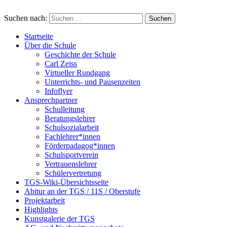
Suchen nach:
Startseite
Über die Schule
Geschichte der Schule
Carl Zeiss
Virtueller Rundgang
Unterrichts- und Pausenzeiten
Infoflyer
Ansprechpartner
Schulleitung
Beratungslehrer
Schulsozialarbeit
Fachlehrer*innen
Förderpadagog*innen
Schulsportverein
Vertrauenslehrer
Schülervertretung
TGS-Wiki-Übersichtsseite
Abitur an der TGS / 11S / Oberstufe
Projektarbeit
Highlights
Kunstgalerie der TGS