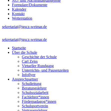
AG- und Nachmittagsangebote
Formulare/Dokumente
Kalender
Kontakt
Wetterstation
sekretariat@tgscz-weimar.de
sekretariat@tgscz-weimar.de
Startseite
Über die Schule
Geschichte der Schule
Carl Zeiss
Virtueller Rundgang
Unterrichts- und Pausenzeiten
Infoflyer
Ansprechpartner
Schulleitung
Beratungslehrer
Schulsozialarbeit
Fachlehrer*innen
Förderpadagog*innen
Schulsportverein
Vertrauenslehrer