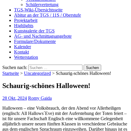
Schülervertretung
TGS-Wiki-Übersichtsseite
Abitur an der TGS / 11S / Oberstufe
Projektarbeit
Highlights
Kunstgalerie der TGS
AG- und Nachmittagsangebote
Formulare/Dokumente
Kalender
Kontakt
Wetterstation
Suchen nach:
Startseite
>
Uncategorized
>
Schaurig-schönes Halloween!
Schaurig-schönes Halloween!
28 Okt.,2024
Romy Gaida
Halloween – eine Volksbrauch, der den Abend vor Allerheiligen
(englisch: All Hallows´Eve) mit der Auferstehung der Toten feiert –
ist für unsere Fachschaft Englisch eine willkommene Gelegenheit
alljährlich unsere neuen fünften Klassen in verschiedene Gebräuche
aus dem englischen Sprachraum einzuweihen. Darüber hinaus ist es