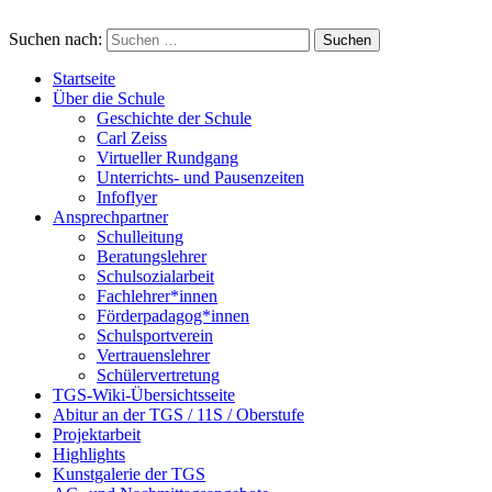
Suchen nach:
Startseite
Über die Schule
Geschichte der Schule
Carl Zeiss
Virtueller Rundgang
Unterrichts- und Pausenzeiten
Infoflyer
Ansprechpartner
Schulleitung
Beratungslehrer
Schulsozialarbeit
Fachlehrer*innen
Förderpadagog*innen
Schulsportverein
Vertrauenslehrer
Schülervertretung
TGS-Wiki-Übersichtsseite
Abitur an der TGS / 11S / Oberstufe
Projektarbeit
Highlights
Kunstgalerie der TGS