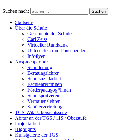
Suchen nach:
Startseite
Über die Schule
Geschichte der Schule
Carl Zeiss
Virtueller Rundgang
Unterrichts- und Pausenzeiten
Infoflyer
Ansprechpartner
Schulleitung
Beratungslehrer
Schulsozialarbeit
Fachlehrer*innen
Förderpadagog*innen
Schulsportverein
Vertrauenslehrer
Schülervertretung
TGS-Wiki-Übersichtsseite
Abitur an der TGS / 11S / Oberstufe
Projektarbeit
Highlights
Kunstgalerie der TGS