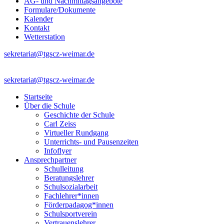
AG- und Nachmittagsangebote
Formulare/Dokumente
Kalender
Kontakt
Wetterstation
sekretariat@tgscz-weimar.de
sekretariat@tgscz-weimar.de
Startseite
Über die Schule
Geschichte der Schule
Carl Zeiss
Virtueller Rundgang
Unterrichts- und Pausenzeiten
Infoflyer
Ansprechpartner
Schulleitung
Beratungslehrer
Schulsozialarbeit
Fachlehrer*innen
Förderpadagog*innen
Schulsportverein
Vertrauenslehrer