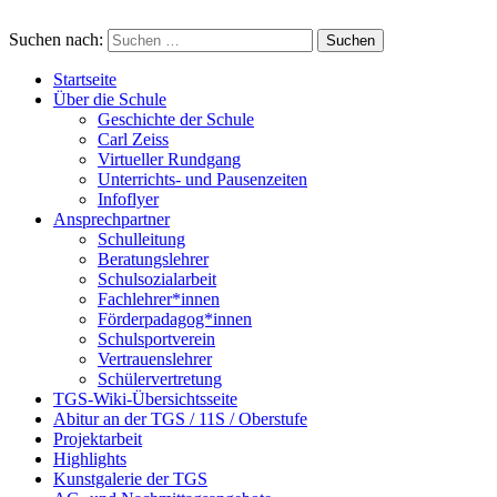
Suchen nach:
Startseite
Über die Schule
Geschichte der Schule
Carl Zeiss
Virtueller Rundgang
Unterrichts- und Pausenzeiten
Infoflyer
Ansprechpartner
Schulleitung
Beratungslehrer
Schulsozialarbeit
Fachlehrer*innen
Förderpadagog*innen
Schulsportverein
Vertrauenslehrer
Schülervertretung
TGS-Wiki-Übersichtsseite
Abitur an der TGS / 11S / Oberstufe
Projektarbeit
Highlights
Kunstgalerie der TGS