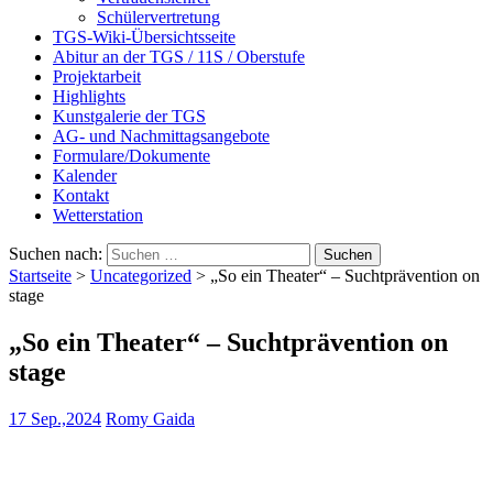
Schülervertretung
TGS-Wiki-Übersichtsseite
Abitur an der TGS / 11S / Oberstufe
Projektarbeit
Highlights
Kunstgalerie der TGS
AG- und Nachmittagsangebote
Formulare/Dokumente
Kalender
Kontakt
Wetterstation
Suchen nach:
Startseite
>
Uncategorized
>
„So ein Theater“ – Suchtprävention on
stage
„So ein Theater“ – Suchtprävention on
stage
17 Sep.,2024
Romy Gaida