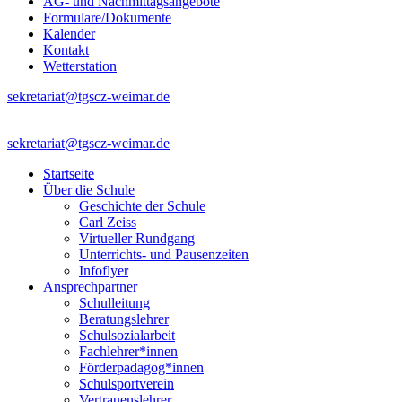
AG- und Nachmittagsangebote
Formulare/Dokumente
Kalender
Kontakt
Wetterstation
sekretariat@tgscz-weimar.de
sekretariat@tgscz-weimar.de
Startseite
Über die Schule
Geschichte der Schule
Carl Zeiss
Virtueller Rundgang
Unterrichts- und Pausenzeiten
Infoflyer
Ansprechpartner
Schulleitung
Beratungslehrer
Schulsozialarbeit
Fachlehrer*innen
Förderpadagog*innen
Schulsportverein
Vertrauenslehrer