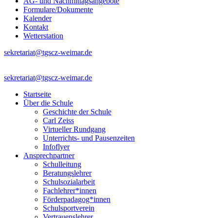
AG- und Nachmittagsangebote
Formulare/Dokumente
Kalender
Kontakt
Wetterstation
sekretariat@tgscz-weimar.de
sekretariat@tgscz-weimar.de
Startseite
Über die Schule
Geschichte der Schule
Carl Zeiss
Virtueller Rundgang
Unterrichts- und Pausenzeiten
Infoflyer
Ansprechpartner
Schulleitung
Beratungslehrer
Schulsozialarbeit
Fachlehrer*innen
Förderpadagog*innen
Schulsportverein
Vertrauenslehrer