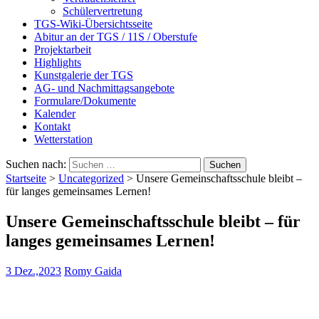
Schülervertretung
TGS-Wiki-Übersichtsseite
Abitur an der TGS / 11S / Oberstufe
Projektarbeit
Highlights
Kunstgalerie der TGS
AG- und Nachmittagsangebote
Formulare/Dokumente
Kalender
Kontakt
Wetterstation
Suchen nach:
Startseite
>
Uncategorized
>
Unsere Gemeinschaftsschule bleibt –
für langes gemeinsames Lernen!
Unsere Gemeinschaftsschule bleibt – für
langes gemeinsames Lernen!
3 Dez.,2023
Romy Gaida