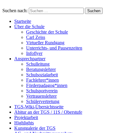
Suchen nach:
Startseite
Über die Schule
Geschichte der Schule
Carl Zeiss
Virtueller Rundgang
Unterrichts- und Pausenzeiten
Infoflyer
Ansprechpartner
Schulleitung
Beratungslehrer
Schulsozialarbeit
Fachlehrer*innen
Förderpadagog*innen
Schulsportverein
Vertrauenslehrer
Schülervertretung
TGS-Wiki-Übersichtsseite
Abitur an der TGS / 11S / Oberstufe
Projektarbeit
Highlights
Kunstgalerie der TGS