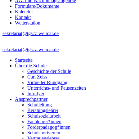
AG- und Nachmittagsangebote
Formulare/Dokumente
Kalender
Kontakt
Wetterstation
sekretariat@tgscz-weimar.de
sekretariat@tgscz-weimar.de
Startseite
Über die Schule
Geschichte der Schule
Carl Zeiss
Virtueller Rundgang
Unterrichts- und Pausenzeiten
Infoflyer
Ansprechpartner
Schulleitung
Beratungslehrer
Schulsozialarbeit
Fachlehrer*innen
Förderpadagog*innen
Schulsportverein
Vertrauenslehrer