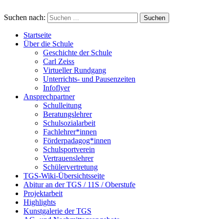
Suchen nach:
Startseite
Über die Schule
Geschichte der Schule
Carl Zeiss
Virtueller Rundgang
Unterrichts- und Pausenzeiten
Infoflyer
Ansprechpartner
Schulleitung
Beratungslehrer
Schulsozialarbeit
Fachlehrer*innen
Förderpadagog*innen
Schulsportverein
Vertrauenslehrer
Schülervertretung
TGS-Wiki-Übersichtsseite
Abitur an der TGS / 11S / Oberstufe
Projektarbeit
Highlights
Kunstgalerie der TGS