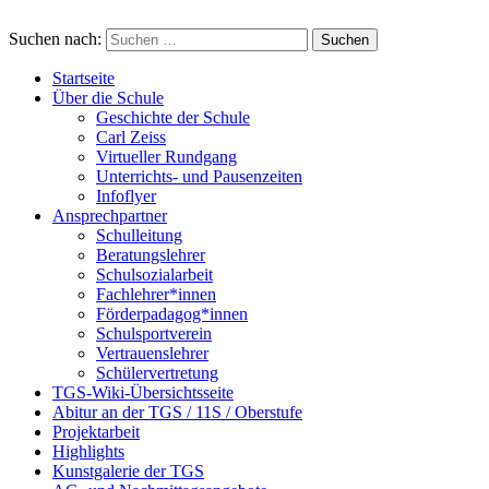
Suchen nach:
Startseite
Über die Schule
Geschichte der Schule
Carl Zeiss
Virtueller Rundgang
Unterrichts- und Pausenzeiten
Infoflyer
Ansprechpartner
Schulleitung
Beratungslehrer
Schulsozialarbeit
Fachlehrer*innen
Förderpadagog*innen
Schulsportverein
Vertrauenslehrer
Schülervertretung
TGS-Wiki-Übersichtsseite
Abitur an der TGS / 11S / Oberstufe
Projektarbeit
Highlights
Kunstgalerie der TGS