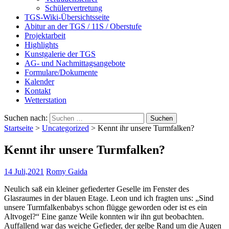
Schülervertretung
TGS-Wiki-Übersichtsseite
Abitur an der TGS / 11S / Oberstufe
Projektarbeit
Highlights
Kunstgalerie der TGS
AG- und Nachmittagsangebote
Formulare/Dokumente
Kalender
Kontakt
Wetterstation
Suchen nach:
Startseite
>
Uncategorized
>
Kennt ihr unsere Turmfalken?
Kennt ihr unsere Turmfalken?
14 Juli,2021
Romy Gaida
Neulich saß ein kleiner gefiederter Geselle im Fenster des
Glasraumes in der blauen Etage. Leon und ich fragten uns: „Sind
unsere Turmfalkenbabys schon flügge geworden oder ist es ein
Altvogel?“ Eine ganze Weile konnten wir ihn gut beobachten.
Auffallend war das weiche Gefieder, der gelbe Rand um die Augen