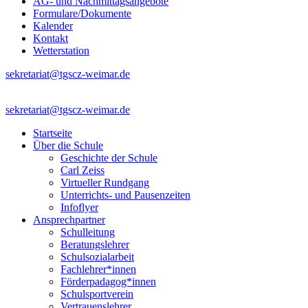
AG- und Nachmittagsangebote
Formulare/Dokumente
Kalender
Kontakt
Wetterstation
sekretariat@tgscz-weimar.de
sekretariat@tgscz-weimar.de
Startseite
Über die Schule
Geschichte der Schule
Carl Zeiss
Virtueller Rundgang
Unterrichts- und Pausenzeiten
Infoflyer
Ansprechpartner
Schulleitung
Beratungslehrer
Schulsozialarbeit
Fachlehrer*innen
Förderpadagog*innen
Schulsportverein
Vertrauenslehrer