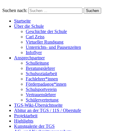
Suchen nach:
Startseite
Über die Schule
Geschichte der Schule
Carl Zeiss
Virtueller Rundgang
Unterrichts- und Pausenzeiten
Infoflyer
Ansprechpartner
Schulleitung
Beratungslehrer
Schulsozialarbeit
Fachlehrer*innen
Förderpadagog*innen
Schulsportverein
Vertrauenslehrer
Schülervertretung
TGS-Wiki-Übersichtsseite
Abitur an der TGS / 11S / Oberstufe
Projektarbeit
Highlights
Kunstgalerie der TGS