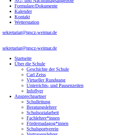
AG- und Nachmittagsangebote
Formulare/Dokumente
Kalender
Kontakt
Wetterstation
sekretariat@tgscz-weimar.de
sekretariat@tgscz-weimar.de
Startseite
Über die Schule
Geschichte der Schule
Carl Zeiss
Virtueller Rundgang
Unterrichts- und Pausenzeiten
Infoflyer
Ansprechpartner
Schulleitung
Beratungslehrer
Schulsozialarbeit
Fachlehrer*innen
Förderpadagog*innen
Schulsportverein
Vertrauenslehrer