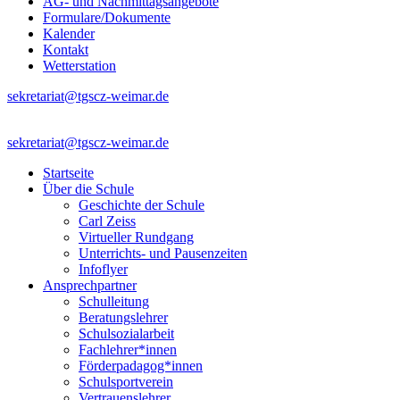
AG- und Nachmittagsangebote
Formulare/Dokumente
Kalender
Kontakt
Wetterstation
sekretariat@tgscz-weimar.de
sekretariat@tgscz-weimar.de
Startseite
Über die Schule
Geschichte der Schule
Carl Zeiss
Virtueller Rundgang
Unterrichts- und Pausenzeiten
Infoflyer
Ansprechpartner
Schulleitung
Beratungslehrer
Schulsozialarbeit
Fachlehrer*innen
Förderpadagog*innen
Schulsportverein
Vertrauenslehrer