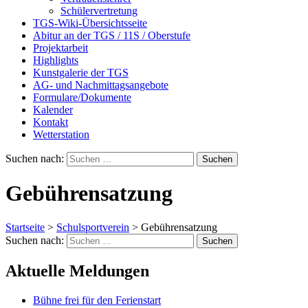
Schülervertretung
TGS-Wiki-Übersichtsseite
Abitur an der TGS / 11S / Oberstufe
Projektarbeit
Highlights
Kunstgalerie der TGS
AG- und Nachmittagsangebote
Formulare/Dokumente
Kalender
Kontakt
Wetterstation
Suchen nach:
Gebührensatzung
Startseite
>
Schulsportverein
>
Gebührensatzung
Suchen nach:
Aktuelle Meldungen
Bühne frei für den Ferienstart