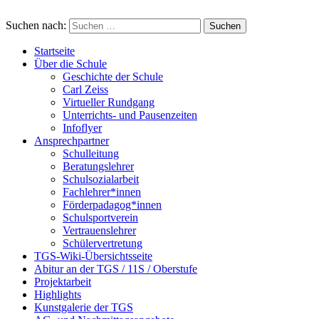
Suchen nach:
Startseite
Über die Schule
Geschichte der Schule
Carl Zeiss
Virtueller Rundgang
Unterrichts- und Pausenzeiten
Infoflyer
Ansprechpartner
Schulleitung
Beratungslehrer
Schulsozialarbeit
Fachlehrer*innen
Förderpadagog*innen
Schulsportverein
Vertrauenslehrer
Schülervertretung
TGS-Wiki-Übersichtsseite
Abitur an der TGS / 11S / Oberstufe
Projektarbeit
Highlights
Kunstgalerie der TGS